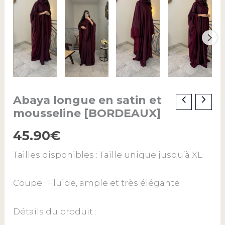
Abaya longue en satin et
quantité
de
mousseline [BORDEAUX]
Abaya
longue
45.90
€
en
satin
Tailles disponibles :
Taille unique jusqu’à XL
et
mousseline
[BORDEAUX]
Coupe :
Fluide, ample et très élégante
Détails du produit :