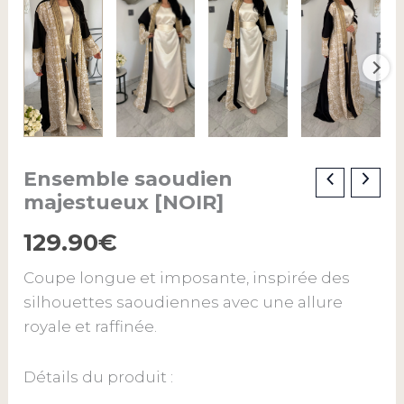
Ensemble saoudien
quantité
de
majestueux [NOIR]
Ensemble
saoudien
129.90
€
majestueux
[NOIR]
Coupe longue et imposante, inspirée des
silhouettes saoudiennes avec une allure
royale et raffinée.
Détails du produit :