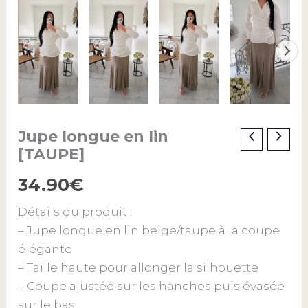
Jupe longue en lin
quantité
de
[TAUPE]
Jupe
longue
34.90
€
en
lin
Détails du produit :
[TAUPE]
– Jupe longue en lin beige/taupe à la coupe
élégante
– Taille haute pour allonger la silhouette
– Coupe ajustée sur les hanches puis évasée
sur le bas